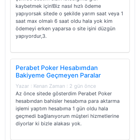
kaybetmek için!Biz nasıl hızlı ödeme
yapıyorsak sitede o şekilde yarım saat veya 1
saat max olmalı 6 saat oldu hala yok kim
ödemeyi erken yaparsa o site işini düzgün
yapıyordur,3.
Perabet Poker Hesabımdan
Bakiyeme Geçmeyen Paralar
Yazar : Kenan Zaman : 2 gün önce
Az önce sitede gösterdim Perabet Poker
hesabından bahisler hesabıma para aktarma
işlemi yaptım hesabıma 1 gün oldu hala
geçmedi bağlanıyorum müşteri hizmetlerine
diyorlar ki bizle alakası yok.