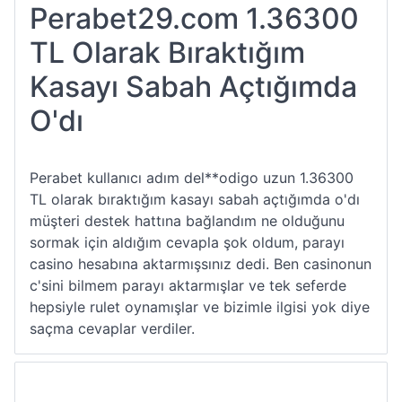
Perabet29.com 1.36300
TL Olarak Bıraktığım
Kasayı Sabah Açtığımda
O'dı
Perabet kullanıcı adım del**odigo uzun 1.36300
TL olarak bıraktığım kasayı sabah açtığımda o'dı
müşteri destek hattına bağlandım ne olduğunu
sormak için aldığım cevapla şok oldum, parayı
casino hesabına aktarmışsınız dedi. Ben casinonun
c'sini bilmem parayı aktarmışlar ve tek seferde
hepsiyle rulet oynamışlar ve bizimle ilgisi yok diye
saçma cevaplar verdiler.