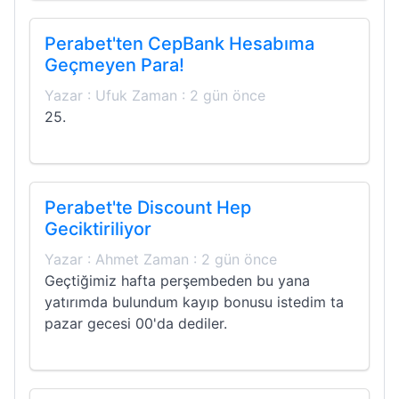
Perabet'ten CepBank Hesabıma
Geçmeyen Para!
Yazar : Ufuk Zaman : 2 gün önce
25.
Perabet'te Discount Hep
Geciktiriliyor
Yazar : Ahmet Zaman : 2 gün önce
Geçtiğimiz hafta perşembeden bu yana
yatırımda bulundum kayıp bonusu istedim ta
pazar gecesi 00'da dediler.