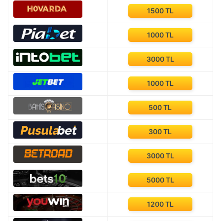
1500 TL
1000 TL
3000 TL
1000 TL
500 TL
300 TL
3000 TL
5000 TL
1200 TL