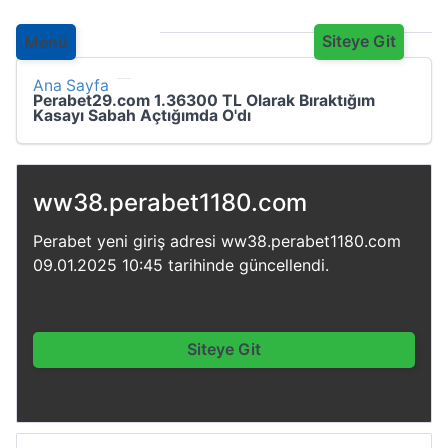
Siteye Git
Menü
Ana Sayfa
Perabet29.com 1.36300 TL Olarak Bıraktığım
Kasayı Sabah Açtığımda O'dı
ww38.perabet1180.com
Perabet yeni giriş adresi ww38.perabet1180.com
09.01.2025 10:45 tarihinde güncellendi.
Siteye Git