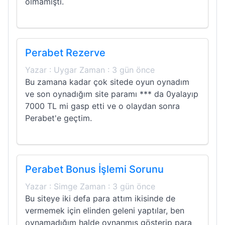
olmamıştı.
Perabet Rezerve
Yazar : Uygar Zaman : 3 gün önce
Bu zamana kadar çok sitede oyun oynadım
ve son oynadığım site paramı *** da 0yalayıp
7000 TL mi gasp etti ve o olaydan sonra
Perabet'e geçtim.
Perabet Bonus İşlemi Sorunu
Yazar : Simge Zaman : 3 gün önce
Bu siteye iki defa para attım ikisinde de
vermemek için elinden geleni yaptılar, ben
oynamadığım halde oynanmış gösterip para