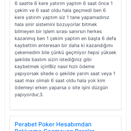
6 saatte 6 kere yatırım yaptım 6 saat önce 1
çekim ve 6 saat oldu hala geçmedi ben 6
kere yatırım yaptım siz 1 tane yapamadınız
hala sinir sistemini bozuyorlar bitmek
bilmeyen bir işlem sırası sanırsın herkes
kazanmış ben 1 çekim yaptım en başta 6 defa
kaybettim enteresan bir daha ki kazandığımı
çekemedim bile çünkü geçmiyor hepsi yüksek
şekilde bastım sizin istediğiniz gibi
kaybetmek için!Biz nasıl hızlı ödeme
yapıyorsak sitede o şekilde yarım saat veya 1
saat max olmalı 6 saat oldu hala yok kim
ödemeyi erken yaparsa o site işini düzgün
yapıyordur,3.
Perabet Poker Hesabımdan