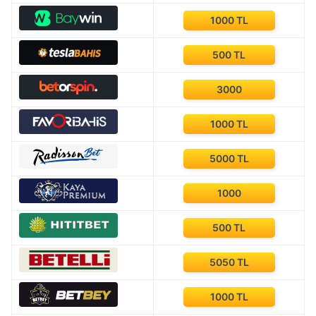
1000 TL
500 TL
3000
1000 TL
5000 TL
1000
500 TL
5050 TL
1000 TL