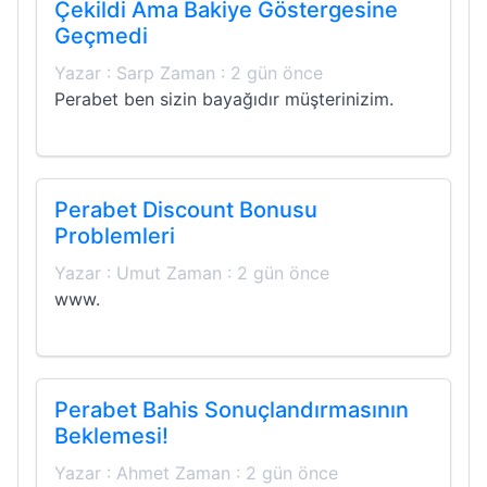
Çekildi Ama Bakiye Göstergesine
Geçmedi
Yazar : Sarp Zaman : 2 gün önce
Perabet ben sizin bayağıdır müşterinizim.
Perabet Discount Bonusu
Problemleri
Yazar : Umut Zaman : 2 gün önce
www.
Perabet Bahis Sonuçlandırmasının
Beklemesi!
Yazar : Ahmet Zaman : 2 gün önce