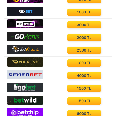
1000 TL
3000 TL
2000 TL
2500 TL
1000 TL
4000 TL
1500 TL
1500 TL
6000 TL