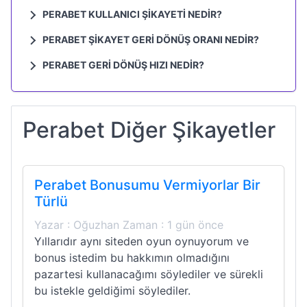
PERABET KULLANICI ŞIKAYETI NEDIR?
PerabeT40.com Havaleler Aktif Edilmiyor
PERABET ŞIKAYET GERI DÖNÜŞ ORANI NEDIR?
Perabet şikayet geri dönüş oranı %97 dir.
PERABET GERI DÖNÜŞ HIZI NEDIR?
Perabet geri dönüş hızı %34 dır.
Perabet Diğer Şikayetler
Perabet Bonusumu Vermiyorlar Bir
Türlü
Yazar : Oğuzhan Zaman : 1 gün önce
Yıllarıdır aynı siteden oyun oynuyorum ve
bonus istedim bu hakkımın olmadığını
pazartesi kullanacağımı söylediler ve sürekli
bu istekle geldiğimi söylediler.