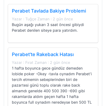
Perabet Tavlada Bakiye Problemi
Yazar : Tuğçe Zaman : 2 gün önce
Bugün aşağı yukarı 3 saat öncesi gibiydi
Perabet denilen siteye para yatırdım.
Perabet'te Rakeback Hatası
Yazar : Fırat Zaman : 2 gün önce
1 hafta boyunca gece gündüz demeden
lobide poker -Okey -tavla oynadım Perabet'i
tercih etmemin sebeplerinden biri de
pazartesi günü toplu olarak rake back
almamdı genelde 400 500 390 -690 gibi
rakamlarda aldım geçen hafta 1 hafta
boyunca full oynadım neredeyse ben 500 TL