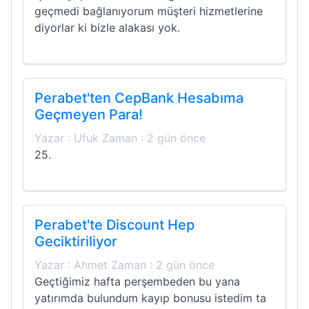
geçmedi bağlanıyorum müşteri hizmetlerine
diyorlar ki bizle alakası yok.
Perabet'ten CepBank Hesabıma
Geçmeyen Para!
Yazar : Ufuk Zaman : 2 gün önce
25.
Perabet'te Discount Hep
Geciktiriliyor
Yazar : Ahmet Zaman : 2 gün önce
Geçtiğimiz hafta perşembeden bu yana
yatırımda bulundum kayıp bonusu istedim ta