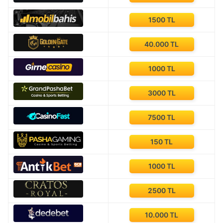
1500 TL
40.000 TL
1000 TL
3000 TL
7500 TL
150 TL
1000 TL
2500 TL
10.000 TL