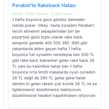
Perabet'te Rakeback Hatası
Yazar : Fırat Zaman : 2 gün önce
1 hafta boyunca gece gündüz demeden
lobide poker -Okey -tavla oynadım Perabet'i
tercih etmemin sebeplerinden biri de
pazartesi günü toplu olarak rake back
almamdı genelde 400 500 390 -690 gibi
rakamlarda aldım geçen hafta 1 hafta
boyunca full oynadım neredeyse ben 500 TL
gibi rake back beklerken gelen rake back 26
TL yani bu kesinlikle hatalı ben 1 hafta
boyunca orta limitli masalarda oyun oynadım
26 TL değil de 260 TL gelse gene hatalı
derdim ki gelen rakam çok komik 26 TL ne ya
ilgilenmenizi düzeltmenizi bekliyorum
düzetilmezse hesabın kapatılmasını istiyorum.