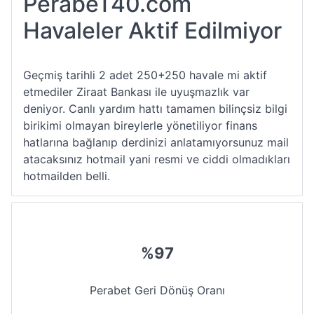
PerabeT40.com
Havaleler Aktif Edilmiyor
Geçmiş tarihli 2 adet 250+250 havale mi aktif
etmediler Ziraat Bankası ile uyuşmazlık var
deniyor. Canlı yardım hattı tamamen bilinçsiz bilgi
birikimi olmayan bireylerle yönetiliyor finans
hatlarına bağlanıp derdinizi anlatamıyorsunuz mail
atacaksınız hotmail yani resmi ve ciddi olmadıkları
hotmailden belli.
%97
Perabet Geri Dönüş Oranı