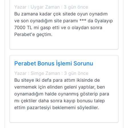
Yazar : Uygar Zaman : 3 gün önce
Bu zamana kadar çok sitede oyun oynadım
ve son oynadığım site paramı *** da 0yalayıp
7000 TL mi gasp etti ve o olaydan sonra
Perabet'e geçtim.
Perabet Bonus İşlemi Sorunu
Yazar : Simge Zaman : 3 gün önce
Bu siteye iki defa para attım ikisinde de
vermemek için elinden geleni yaptılar, ben
oynamadığım halde oynanmış gösterip para
mı çektiler daha sonra kayıp bonusu talep
ettim pazartesiyi beklememi söylediler.