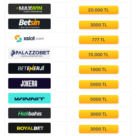
20.000 TL
3000 TL
777 TL
15.000 TL
1000 TL
5000 TL
5000 TL
3000 TL
3000 TL