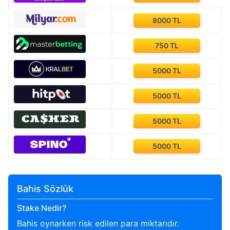
8000 TL
750 TL
5000 TL
5000 TL
5000 TL
5000 TL
Bahis Sözlük
Stake Nedir?
Bahis oynarken risk edilen para miktarıdır.