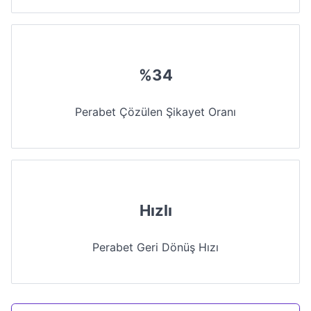
%34
Perabet Çözülen Şikayet Oranı
Hızlı
Perabet Geri Dönüş Hızı