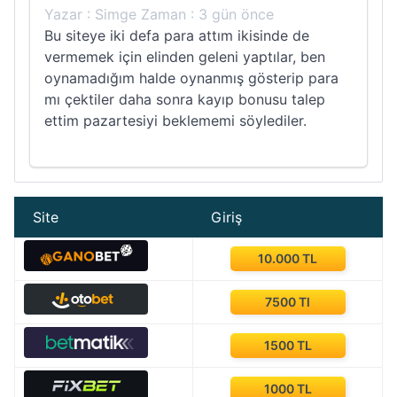
Yazar : Simge Zaman : 3 gün önce
Bu siteye iki defa para attım ikisinde de
vermemek için elinden geleni yaptılar, ben
oynamadığım halde oynanmış gösterip para
mı çektiler daha sonra kayıp bonusu talep
ettim pazartesiyi beklememi söylediler.
Site
Giriş
10.000 TL
7500 Tl
1500 TL
1000 TL