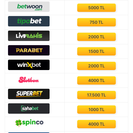
5000 TL
750 TL
2000 TL
1500 TL
2000 TL
4000 TL
17.500 TL
1000 TL
4000 TL