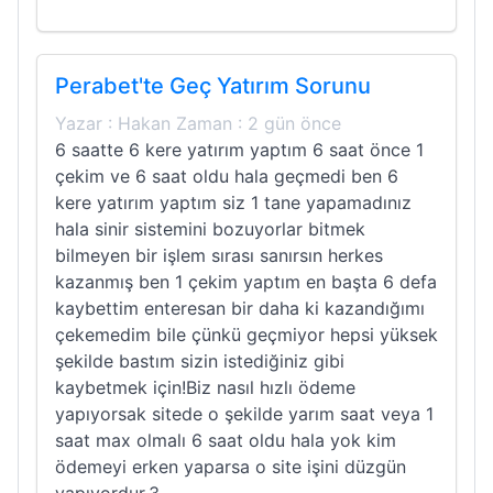
Perabet'te Geç Yatırım Sorunu
Yazar : Hakan Zaman : 2 gün önce
6 saatte 6 kere yatırım yaptım 6 saat önce 1
çekim ve 6 saat oldu hala geçmedi ben 6
kere yatırım yaptım siz 1 tane yapamadınız
hala sinir sistemini bozuyorlar bitmek
bilmeyen bir işlem sırası sanırsın herkes
kazanmış ben 1 çekim yaptım en başta 6 defa
kaybettim enteresan bir daha ki kazandığımı
çekemedim bile çünkü geçmiyor hepsi yüksek
şekilde bastım sizin istediğiniz gibi
kaybetmek için!Biz nasıl hızlı ödeme
yapıyorsak sitede o şekilde yarım saat veya 1
saat max olmalı 6 saat oldu hala yok kim
ödemeyi erken yaparsa o site işini düzgün