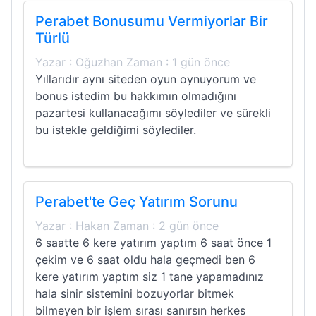
Perabet Bonusumu Vermiyorlar Bir
Türlü
Yazar : Oğuzhan Zaman : 1 gün önce
Yıllarıdır aynı siteden oyun oynuyorum ve
bonus istedim bu hakkımın olmadığını
pazartesi kullanacağımı söylediler ve sürekli
bu istekle geldiğimi söylediler.
Perabet'te Geç Yatırım Sorunu
Yazar : Hakan Zaman : 2 gün önce
6 saatte 6 kere yatırım yaptım 6 saat önce 1
çekim ve 6 saat oldu hala geçmedi ben 6
kere yatırım yaptım siz 1 tane yapamadınız
hala sinir sistemini bozuyorlar bitmek
bilmeyen bir işlem sırası sanırsın herkes