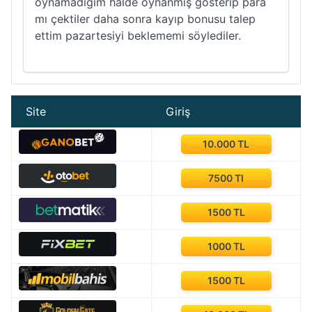
oynamadığım halde oynanmış gösterip para
mı çektiler daha sonra kayıp bonusu talep
ettim pazartesiyi beklememi söylediler.
Site
Giriş
10.000 TL
7500 Tl
1500 TL
1000 TL
1500 TL