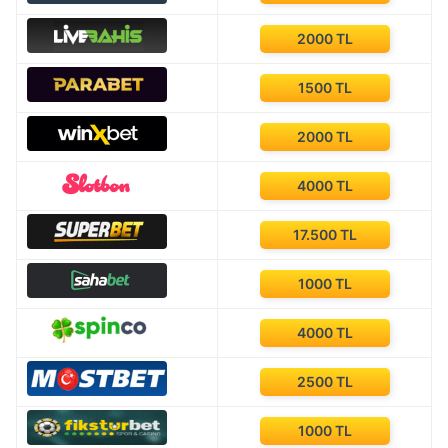
2000 TL
1500 TL
2000 TL
4000 TL
17.500 TL
1000 TL
4000 TL
2500 TL
1000 TL