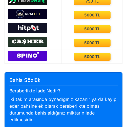
750 TL
5000 TL
5000 TL
5000 TL
5000 TL
Bahis Sözlük
Beraberlikte İade Nedir?
İki takım arasında oynadığınız kazanır ya da kayıp
eder bahsine ek olarak beraberlikte olması
durumunda bahis aldığınız miktarın iade
edilmesidir.