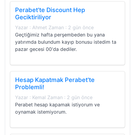
Perabet'te Discount Hep
Geciktiriliyor
Yazar : Ahmet Zaman : 2 gün önce
Geçtiğimiz hafta perşembeden bu yana
yatırımda bulundum kayıp bonusu istedim ta
pazar gecesi 00'da dediler.
Hesap Kapatmak Perabet'te
Problemli!
Yazar : Kemal Zaman : 2 gün önce
Perabet hesap kapamak istiyorum ve
oynamak istemiyorum.