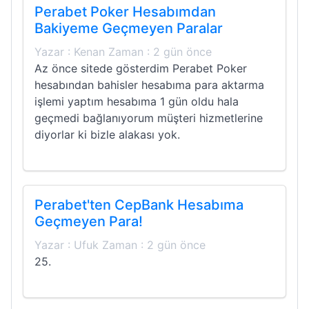
Perabet Poker Hesabımdan
Bakiyeme Geçmeyen Paralar
Yazar : Kenan Zaman : 2 gün önce
Az önce sitede gösterdim Perabet Poker
hesabından bahisler hesabıma para aktarma
işlemi yaptım hesabıma 1 gün oldu hala
geçmedi bağlanıyorum müşteri hizmetlerine
diyorlar ki bizle alakası yok.
Perabet'ten CepBank Hesabıma
Geçmeyen Para!
Yazar : Ufuk Zaman : 2 gün önce
25.