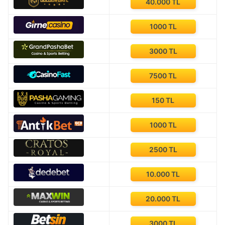
40.000 TL
1000 TL
3000 TL
7500 TL
150 TL
1000 TL
2500 TL
10.000 TL
20.000 TL
3000 TL