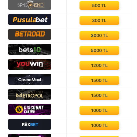
500 TL
300 TL
3000 TL
5000 TL
1200 TL
1500 TL
1500 TL
1000 TL
1000 TL