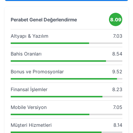
Perabet Genel Değerlendirme
8.09
Altyapı & Yazılım
7.03
Bahis Oranları
8.54
Bonus ve Promosyonlar
9.52
Finansal İşlemler
8.23
Mobile Versiyon
7.05
Müşteri Hizmetleri
8.14