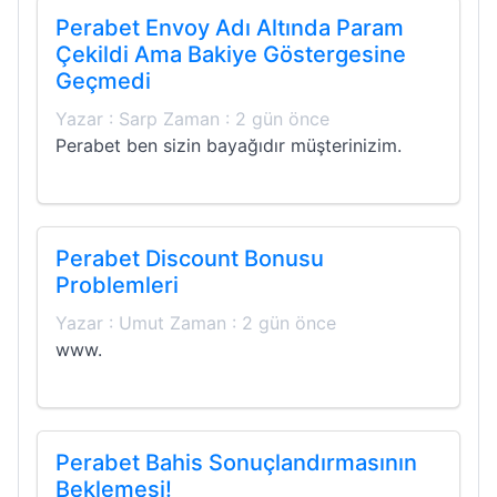
Perabet Envoy Adı Altında Param
Çekildi Ama Bakiye Göstergesine
Geçmedi
Yazar : Sarp Zaman : 2 gün önce
Perabet ben sizin bayağıdır müşterinizim.
Perabet Discount Bonusu
Problemleri
Yazar : Umut Zaman : 2 gün önce
www.
Perabet Bahis Sonuçlandırmasının
Beklemesi!