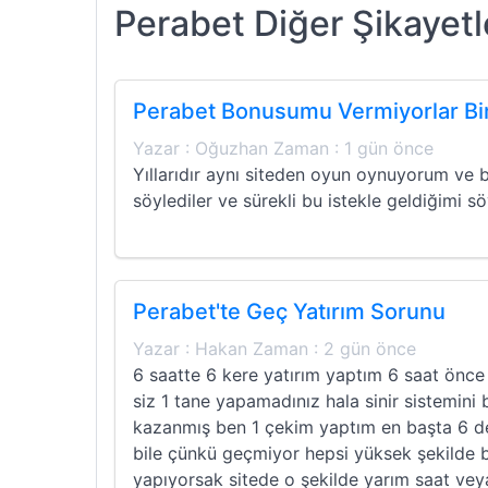
Perabet Diğer Şikayetl
Perabet Bonusumu Vermiyorlar Bir
Yazar : Oğuzhan Zaman : 1 gün önce
Yıllarıdır aynı siteden oyun oynuyorum ve 
söylediler ve sürekli bu istekle geldiğimi sö
Perabet'te Geç Yatırım Sorunu
Yazar : Hakan Zaman : 2 gün önce
6 saatte 6 kere yatırım yaptım 6 saat önce
siz 1 tane yapamadınız hala sinir sistemini 
kazanmış ben 1 çekim yaptım en başta 6 d
bile çünkü geçmiyor hepsi yüksek şekilde ba
yapıyorsak sitede o şekilde yarım saat vey