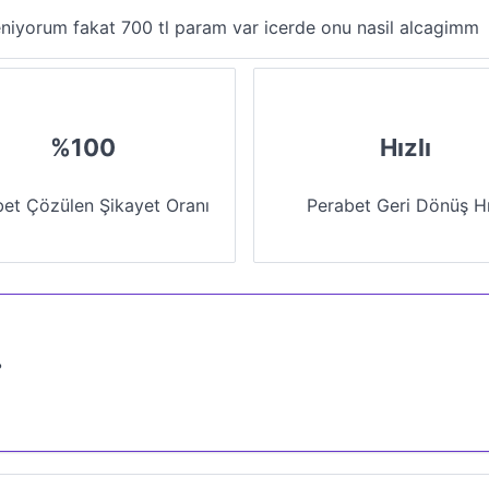
niyorum fakat 700 tl param var icerde onu nasil alcagimm
%100
Hızlı
et Çözülen Şikayet Oranı
Perabet Geri Dönüş Hı
?