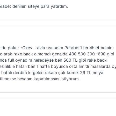
rabet denilen siteye para yatırdım.
de poker -Okey -tavla oynadım Perabet'i tercih etmemin
u olarak rake back almamdı genelde 400 500 390 -690 gibi
nca full oynadım neredeyse ben 500 TL gibi rake back
inlikle hatalı ben 1 hafta boyunca orta limitli masalarda o
 hatalı derdim ki gelen rakam çok komik 26 TL ne ya
tilmezse hesabın kapatılmasını istiyorum.