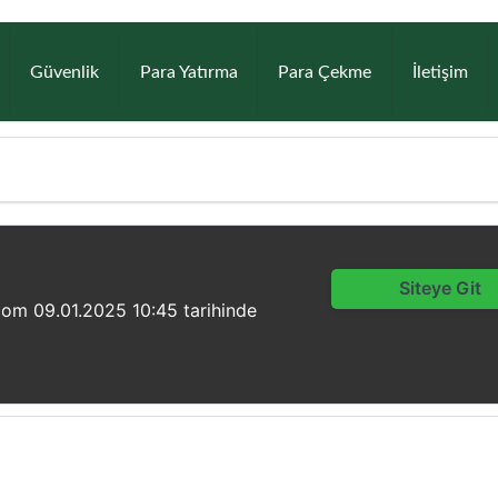
Güvenlik
Para Yatırma
Para Çekme
İletişim
Siteye Git
com 09.01.2025 10:45 tarihinde