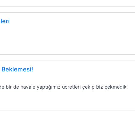
leri
 Beklemesi!
e bir de havale yaptığımız ücretleri çekip biz çekmedik