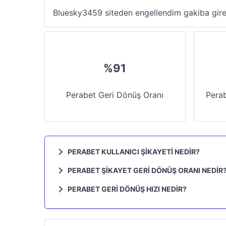
Bluesky3459 siteden engellendim gakiba gire
%91
Perabet Geri Dönüş Oranı
Perab
PERABET KULLANICI ŞIKAYETI NEDIR?
Siteden engellendim
PERABET ŞIKAYET GERI DÖNÜŞ ORANI NEDIR
Perabet şikayet geri dönüş oranı dir.
PERABET GERI DÖNÜŞ HIZI NEDIR?
Perabet geri dönüş hızı dır.