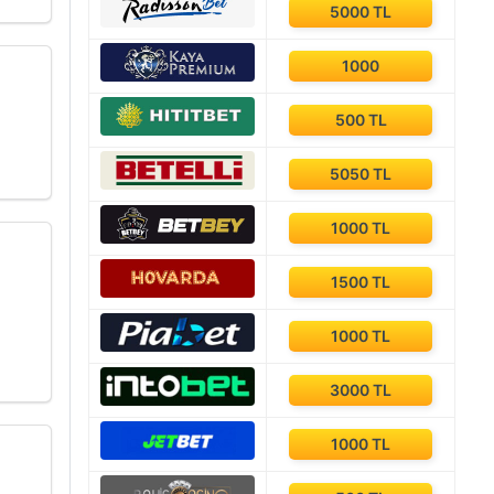
5000 TL
1000
500 TL
5050 TL
1000 TL
1500 TL
1000 TL
3000 TL
1000 TL