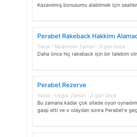
Kazanılmış bonusumu alabilmek için saatlerc
Perabet Rakeback Hakkimı Alama
Yazar : Muammer Zaman : 3 gün önce
Daha önce hiç rakeback için bir talebim ol
Perabet Rezerve
Yazar : Uygar Zaman : 3 gün önce
Bu zamana kadar çok sitede oyun oynadım 
gasp etti ve o olaydan sonra Perabet'e geç