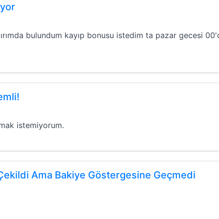
iyor
ırımda bulundum kayıp bonusu istedim ta pazar gecesi 00'
mli!
mak istemiyorum.
 Çekildi Ama Bakiye Göstergesine Geçmedi