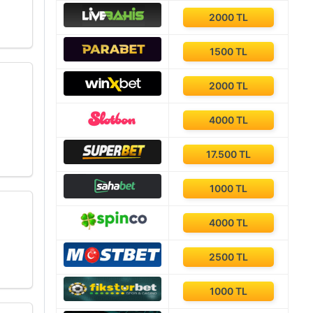
2000 TL
1500 TL
2000 TL
4000 TL
17.500 TL
1000 TL
4000 TL
2500 TL
1000 TL