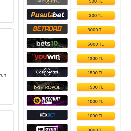
500 TL
300 TL
3000 TL
5000 TL
1200 TL
1500 TL
yun
1500 TL
1000 TL
1000 TL
3000 TL