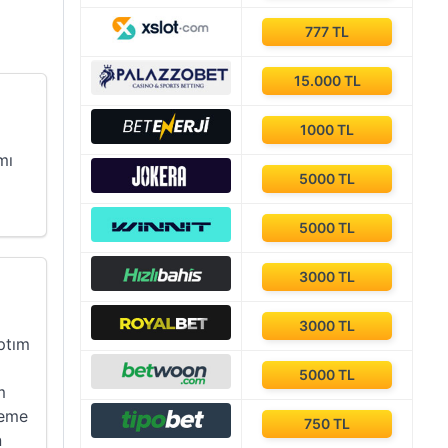
777 TL
15.000 TL
1000 TL
mı
5000 TL
5000 TL
3000 TL
3000 TL
ptım
5000 TL
m
deme
750 TL
n