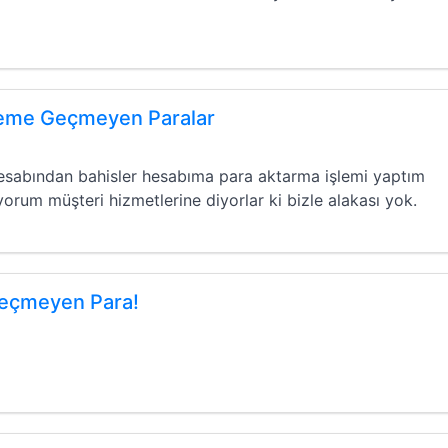
eme Geçmeyen Paralar
esabından bahisler hesabıma para aktarma işlemi yaptım
rum müşteri hizmetlerine diyorlar ki bizle alakası yok.
eçmeyen Para!