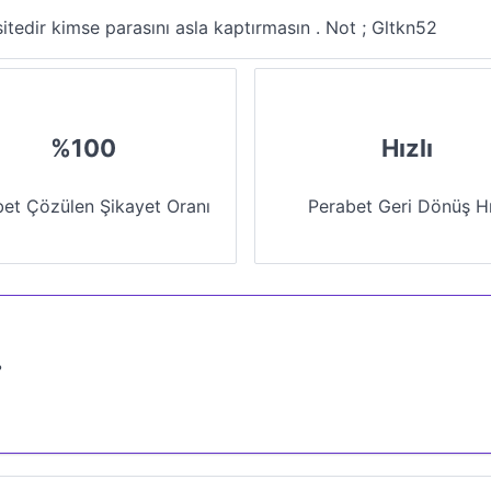
itedir kimse parasını asla kaptırmasın . Not ; Gltkn52
%100
Hızlı
et Çözülen Şikayet Oranı
Perabet Geri Dönüş Hı
?