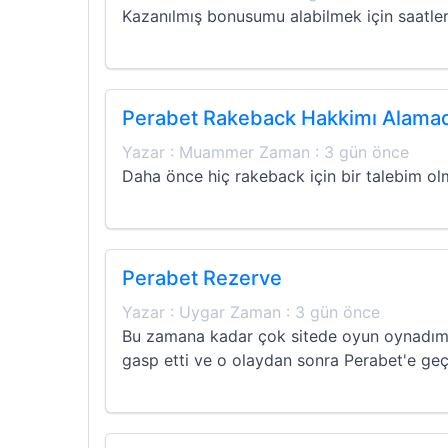
Kazanılmış bonusumu alabilmek için saatlerc
Perabet Rakeback Hakkimı Alama
Yazar : Muammer Zaman : 3 gün önce
Daha önce hiç rakeback için bir talebim ol
Perabet Rezerve
Yazar : Uygar Zaman : 3 gün önce
Bu zamana kadar çok sitede oyun oynadım 
gasp etti ve o olaydan sonra Perabet'e geç