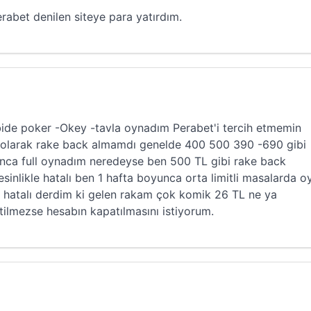
rabet denilen siteye para yatırdım.
de poker -Okey -tavla oynadım Perabet'i tercih etmemin
u olarak rake back almamdı genelde 400 500 390 -690 gibi
nca full oynadım neredeyse ben 500 TL gibi rake back
inlikle hatalı ben 1 hafta boyunca orta limitli masalarda o
 hatalı derdim ki gelen rakam çok komik 26 TL ne ya
tilmezse hesabın kapatılmasını istiyorum.