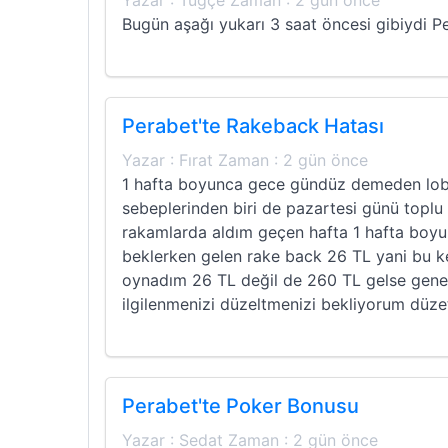
Yazar : Tuğçe Zaman : 2 gün önce
Bugün aşağı yukarı 3 saat öncesi gibiydi Pe
Perabet'te Rakeback Hatası
Yazar : Fırat Zaman : 2 gün önce
1 hafta boyunca gece gündüz demeden lobi
sebeplerinden biri de pazartesi günü topl
rakamlarda aldım geçen hafta 1 hafta boyu
beklerken gelen rake back 26 TL yani bu kes
oynadım 26 TL değil de 260 TL gelse gene
ilgilenmenizi düzeltmenizi bekliyorum düze
Perabet'te Poker Bonusu
Yazar : Sedat Zaman : 2 gün önce